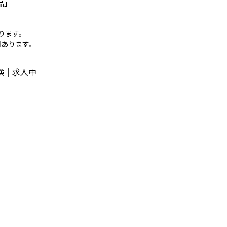
品」
ります。
回あります。
検｜求人中