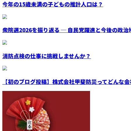
今年の15歳未満の子どもの推計人口は？
衆院選2026を振り返る ─ 自民党躍進と今後の政治
消防点検の仕事に挑戦しませんか？
【初のブログ投稿】株式会社甲斐防災ってどんな会